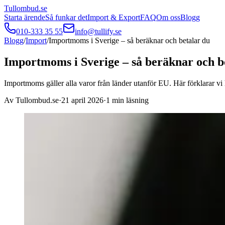
Tullombud
.se
Starta ärende
Så funkar det
Import & Export
FAQ
Om oss
Blogg
010-333 35 55
info@tullify.se
Blogg
/
Import
/
Importmoms i Sverige – så beräknar och betalar du
Importmoms i Sverige – så beräknar och b
Importmoms gäller alla varor från länder utanför EU. Här förklarar v
Av
Tullombud.se
·
21 april 2026
·
1
min läsning