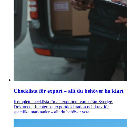
Checklista för export – allt du behöver ha klart
Komplett checklista för att exportera varor från Sverige.
Dokument, Incoterms, exportdeklaration och krav för
specifika marknader – allt du behöver veta.