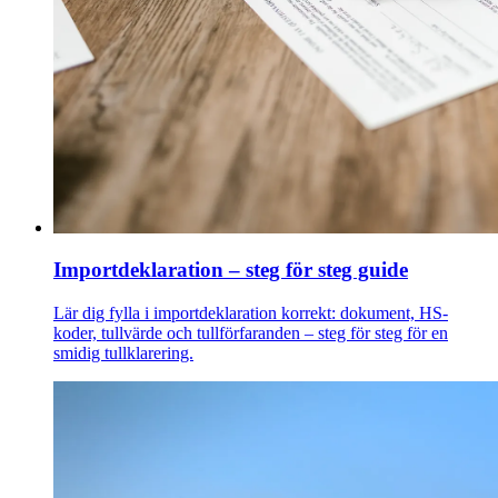
Importdeklaration – steg för steg guide
Lär dig fylla i importdeklaration korrekt: dokument, HS-
koder, tullvärde och tullförfaranden – steg för steg för en
smidig tullklarering.