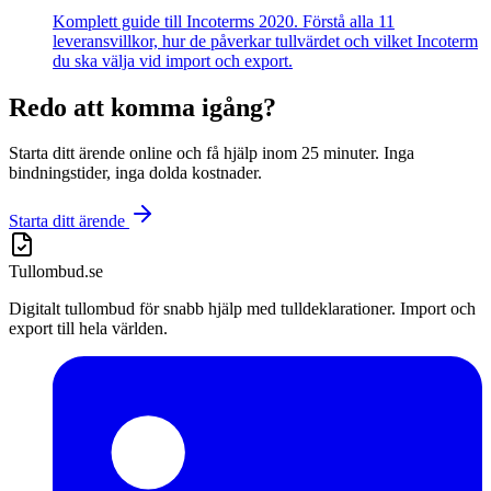
Komplett guide till Incoterms 2020. Förstå alla 11
leveransvillkor, hur de påverkar tullvärdet och vilket Incoterm
du ska välja vid import och export.
Redo att komma igång?
Starta ditt ärende online och få hjälp inom 25 minuter. Inga
bindningstider, inga dolda kostnader.
Starta ditt ärende
Tullombud
.se
Digitalt tullombud för snabb hjälp med tulldeklarationer. Import och
export till hela världen.