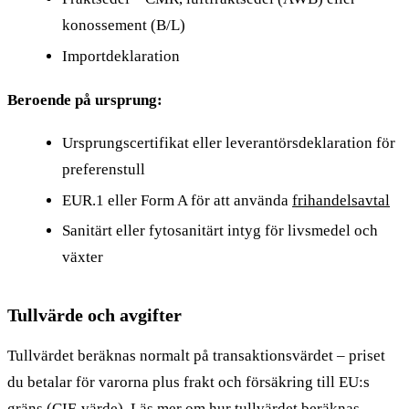
konossement (B/L)
Importdeklaration
Beroende på ursprung:
Ursprungscertifikat eller leverantörsdeklaration för
preferenstull
EUR.1 eller Form A för att använda
frihandelsavtal
Sanitärt eller fytosanitärt intyg för livsmedel och
växter
Tullvärde och avgifter
Tullvärdet beräknas normalt på transaktionsvärdet – priset
du betalar för varorna plus frakt och försäkring till EU:s
gräns (CIF-värde).
Läs mer om hur tullvärdet beräknas
.