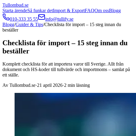
Tullombud
.se
Starta ärende
Så funkar det
Import & Export
FAQ
Om oss
Blogg
010-333 35 55
info@tullify.se
Blogg
/
Guider & Tips
/
Checklista för import – 15 steg innan du
beställer
Checklista för import – 15 steg innan du
beställer
Komplett checklista för att importera varor till Sverige. Allt från
dokument och HS-koder till tullvärde och importmoms – samlat på
ett ställe.
Av
Tullombud.se
·
21 april 2026
·
2
min läsning