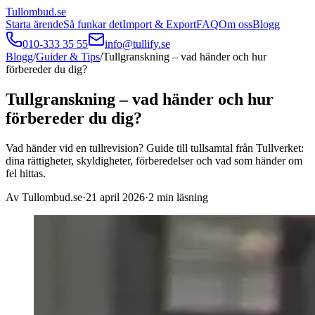
Tullombud
.se
Starta ärende
Så funkar det
Import & Export
FAQ
Om oss
Blogg
010-333 35 55
info@tullify.se
Blogg
/
Guider & Tips
/
Tullgranskning – vad händer och hur
förbereder du dig?
Tullgranskning – vad händer och hur
förbereder du dig?
Vad händer vid en tullrevision? Guide till tullsamtal från Tullverket:
dina rättigheter, skyldigheter, förberedelser och vad som händer om
fel hittas.
Av
Tullombud.se
·
21 april 2026
·
2
min läsning