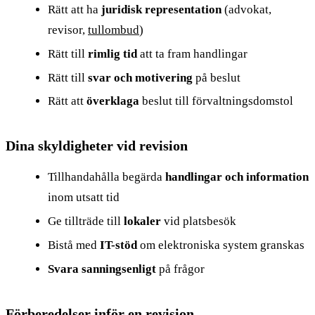
Rätt att ha
juridisk representation
(advokat,
revisor,
tullombud
)
Rätt till
rimlig tid
att ta fram handlingar
Rätt till
svar och motivering
på beslut
Rätt att
överklaga
beslut till förvaltningsdomstol
Dina skyldigheter vid revision
Tillhandahålla begärda
handlingar och information
inom utsatt tid
Ge tillträde till
lokaler
vid platsbesök
Bistå med
IT-stöd
om elektroniska system granskas
Svara sanningsenligt
på frågor
Förberedelser inför en revision