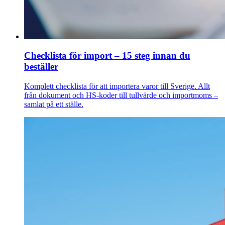
Checklista för import – 15 steg innan du
beställer
Komplett checklista för att importera varor till Sverige. Allt
från dokument och HS-koder till tullvärde och importmoms –
samlat på ett ställe.