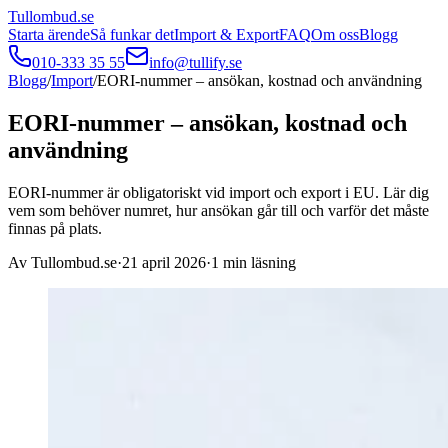
Tullombud
.se
Starta ärende
Så funkar det
Import & Export
FAQ
Om oss
Blogg
010-333 35 55
info@tullify.se
Blogg
/
Import
/
EORI-nummer – ansökan, kostnad och användning
EORI-nummer – ansökan, kostnad och
användning
EORI-nummer är obligatoriskt vid import och export i EU. Lär dig
vem som behöver numret, hur ansökan går till och varför det måste
finnas på plats.
Av
Tullombud.se
·
21 april 2026
·
1
min läsning