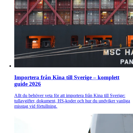
Importera från Kina till Sverige – komplett
guide 2026
Allt du behöver veta för att importera från Kina till Sverige:
tullavgifter, dokument, HS-koder och hur du undviker vanliga
misstag vid förtullning.