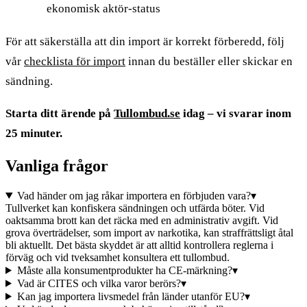
ekonomisk aktör-status
För att säkerställa att din import är korrekt förberedd, följ
vår
checklista för import
innan du beställer eller skickar en
sändning.
Starta ditt ärende på
Tullombud.se
idag – vi svarar inom
25 minuter.
Vanliga frågor
Vad händer om jag råkar importera en förbjuden vara?
▾
Tullverket kan konfiskera sändningen och utfärda böter. Vid
oaktsamma brott kan det räcka med en administrativ avgift. Vid
grova överträdelser, som import av narkotika, kan straffrättsligt åtal
bli aktuellt. Det bästa skyddet är att alltid kontrollera reglerna i
förväg och vid tveksamhet konsultera ett tullombud.
Måste alla konsumentprodukter ha CE-märkning?
▾
Vad är CITES och vilka varor berörs?
▾
Kan jag importera livsmedel från länder utanför EU?
▾