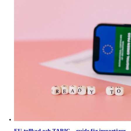
EU-tullkod och TARIC – guide för importörer