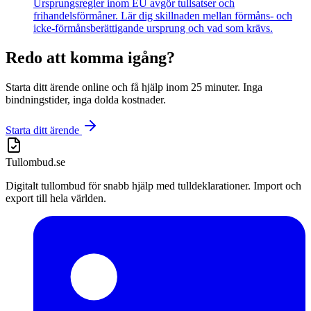
Ursprungsregler inom EU avgör tullsatser och
frihandelsförmåner. Lär dig skillnaden mellan förmåns- och
icke-förmånsberättigande ursprung och vad som krävs.
Redo att komma igång?
Starta ditt ärende online och få hjälp inom 25 minuter. Inga
bindningstider, inga dolda kostnader.
Starta ditt ärende
Tullombud
.se
Digitalt tullombud för snabb hjälp med tulldeklarationer. Import och
export till hela världen.