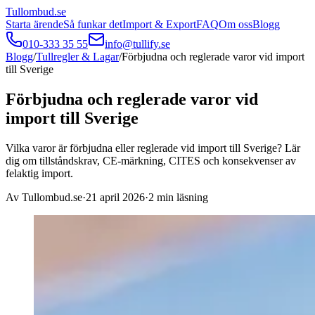
Tullombud
.se
Starta ärende
Så funkar det
Import & Export
FAQ
Om oss
Blogg
010-333 35 55
info@tullify.se
Blogg
/
Tullregler & Lagar
/
Förbjudna och reglerade varor vid import
till Sverige
Förbjudna och reglerade varor vid
import till Sverige
Vilka varor är förbjudna eller reglerade vid import till Sverige? Lär
dig om tillståndskrav, CE-märkning, CITES och konsekvenser av
felaktig import.
Av
Tullombud.se
·
21 april 2026
·
2
min läsning